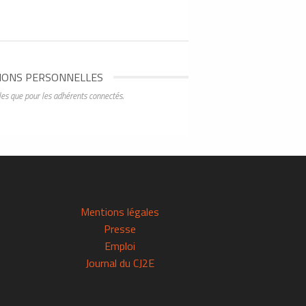
IONS PERSONNELLES
les que pour les adhérents connectés.
Mentions légales
Presse
Emploi
Journal du CJ2E