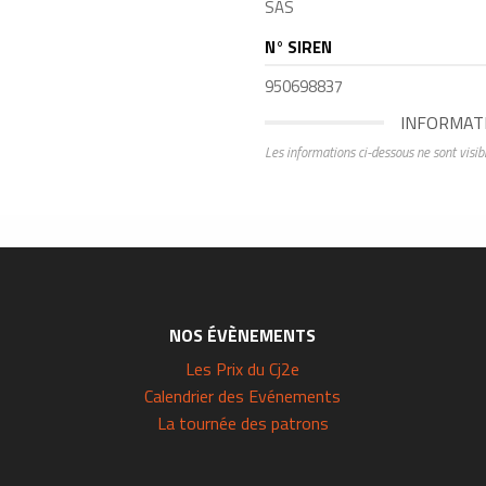
SAS
N° SIREN
950698837
INFORMAT
Les informations ci-dessous ne sont visib
NOS ÉVÈNEMENTS
Les Prix du Cj2e
Calendrier des Evénements
La tournée des patrons