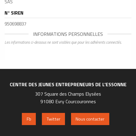
SAS
N° SIREN
950698837
INFORMATIONS PERSONNELLES
Les informations ci-dessous ne sont visibles que pour les adhérents connectés.
CENTRE DES JEUNES ENTREPRENEURS DE L’ESSONNE
307 Square des Champs Elysées
91080 Evry Courcouronnes
Fb
Twitter
Nous contacter