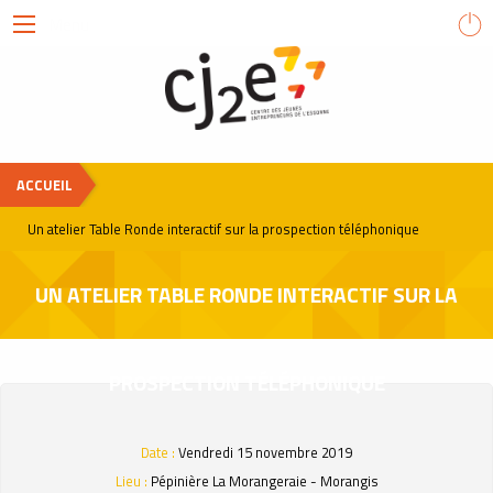
Menu
Centre
des
Jeunes
Entrepreneurs
de
ACCUEIL
l'Essonne
Un atelier Table Ronde interactif sur la prospection téléphonique
UN ATELIER TABLE RONDE INTERACTIF SUR LA
PROSPECTION TÉLÉPHONIQUE
Date :
Vendredi 15 novembre 2019
Lieu :
Pépinière La Morangeraie - Morangis