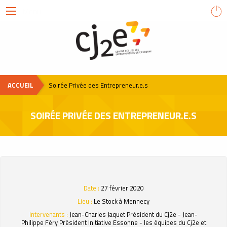
Menu
Centre
des
Jeunes
Entrepreneurs
de
ACCUEIL
Soirée Privée des Entrepreneur.e.s
l'Essonne
SOIRÉE PRIVÉE DES ENTREPRENEUR.E.S
Date :
27 février 2020
Lieu :
Le Stock à Mennecy
Intervenants :
Jean-Charles Jaquet Président du Cj2e - Jean-
Philippe Féry Président Initiative Essonne - les équipes du Cj2e et